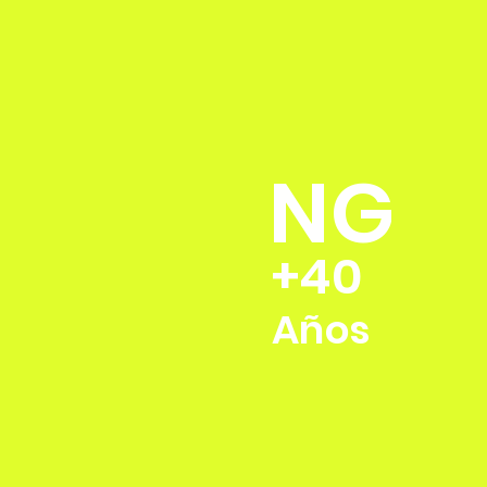
NG
+40
Años