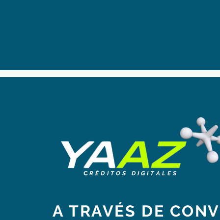
C
R É D I T O S D I G I T A L E S
A TRAVÉS DE CON