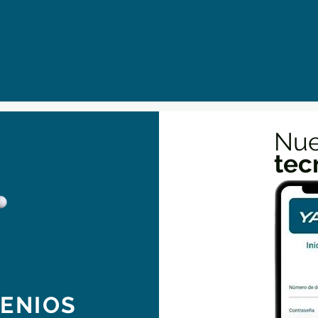
Nue
tec
VENIOS