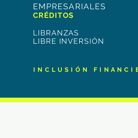
EMPRESARIALES
CRÉDITOS
LIBRANZAS
LIBRE INVERSIÓN
I N C L U S I Ó N F I N A N C I 