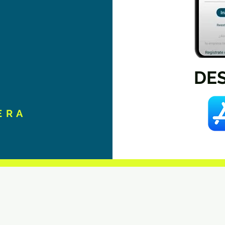
DE
E R A