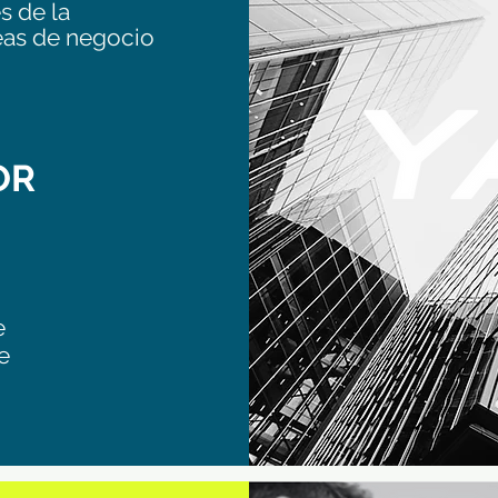
s de la
eas de negocio
OR
e
e